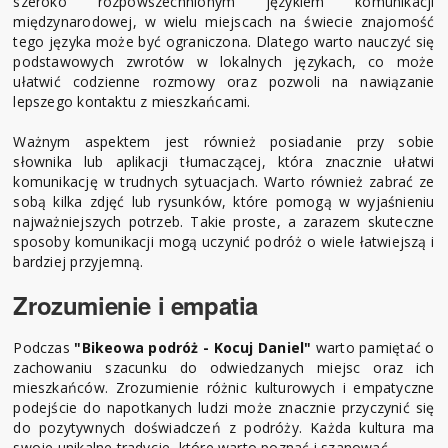
szeroko rozpowszechnionym językiem komunikacji
międzynarodowej, w wielu miejscach na świecie znajomość
tego języka może być ograniczona. Dlatego warto nauczyć się
podstawowych zwrotów w lokalnych językach, co może
ułatwić codzienne rozmowy oraz pozwoli na nawiązanie
lepszego kontaktu z mieszkańcami.
Ważnym aspektem jest również posiadanie przy sobie
słownika lub aplikacji tłumaczącej, która znacznie ułatwi
komunikację w trudnych sytuacjach. Warto również zabrać ze
sobą kilka zdjęć lub rysunków, które pomogą w wyjaśnieniu
najważniejszych potrzeb. Takie proste, a zarazem skuteczne
sposoby komunikacji mogą uczynić podróż o wiele łatwiejszą i
bardziej przyjemną.
Zrozumienie i empatia
Podczas
"Bikeowa podróż - Kocuj Daniel"
warto pamiętać o
zachowaniu szacunku do odwiedzanych miejsc oraz ich
mieszkańców. Zrozumienie różnic kulturowych i empatyczne
podejście do napotkanych ludzi może znacznie przyczynić się
do pozytywnych doświadczeń z podróży. Każda kultura ma
swoje unikalne tradycje, które warto poznać i szanować.