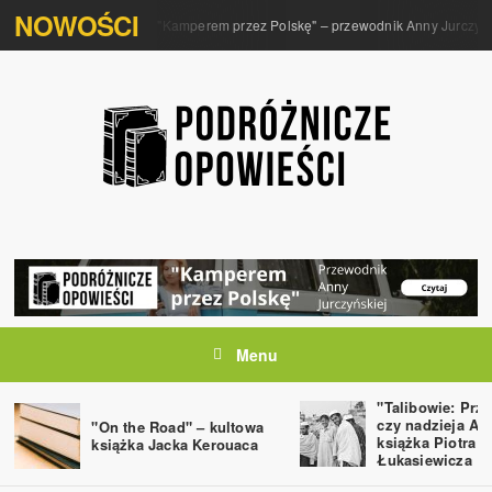
NOWOŚCI
"Kamperem przez Polskę" – przewodnik Anny Jurczyńs
Menu
"Talibowie: Prz
czy nadzieja Af
"On the Road" – kultowa
książka Piotra
książka Jacka Kerouaca
Łukasiewicza