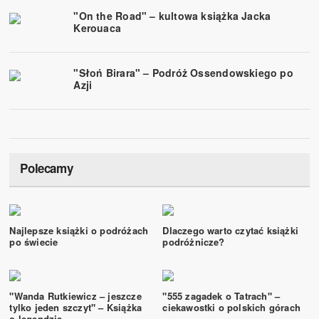
"On the Road" – kultowa książka Jacka
Kerouaca
"Słoń Birara" – Podróż Ossendowskiego po
Azji
Polecamy
Najlepsze książki o podróżach
Dlaczego warto czytać książki
po świecie
podróżnicze?
"Wanda Rutkiewicz – jeszcze
"555 zagadek o Tatrach" –
tylko jeden szczyt" – Książka
ciekawostki o polskich górach
o legendzie